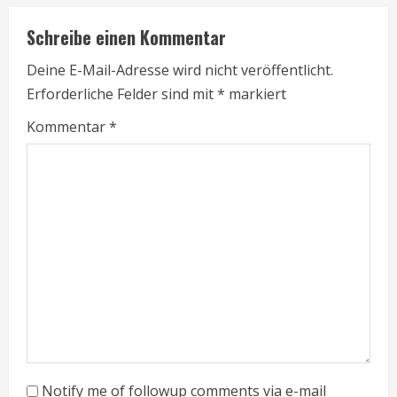
i
Schreibe einen Kommentar
n
Deine E-Mail-Adresse wird nicht veröffentlicht.
u
Erforderliche Felder sind mit
*
markiert
e
Kommentar
*
R
e
a
d
i
n
g
Notify me of followup comments via e-mail