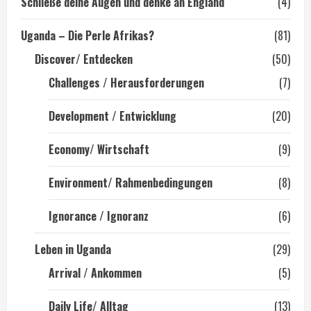
Schließe deine Augen und denke an England
(4)
Uganda – Die Perle Afrikas?
(81)
Discover/ Entdecken
(50)
Challenges / Herausforderungen
(7)
Development / Entwicklung
(20)
Economy/ Wirtschaft
(9)
Environment/ Rahmenbedingungen
(8)
Ignorance / Ignoranz
(6)
Leben in Uganda
(29)
Arrival / Ankommen
(5)
Daily Life/ Alltag
(13)