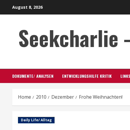
Skip
August 8, 2026
to
content
Seekcharlie 
DOKUMENTE/ ANALYSEN
ENTWICKLUNGSHILFE KRITIK
LINK
Home
2010
Dezember
Frohe Weihnachten!
Daily Life/ Alltag