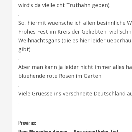
wird’s da vielleicht Truthahn geben).
.
So, hiermit wuensche ich allen besinnliche 
Frohes Fest im Kreis der Geliebten, viel Schn
Weihnachtsgans (die es hier leider ueberhau
gibt).
.
Aber man kann ja leider nicht immer alles h
bluehende rote Rosen im Garten.
.
Viele Gruesse ins verschneite Deutschland
.
C
Previous:
Dem Menschen dienen – Das eigentliche Ziel