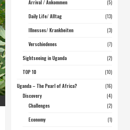
Arrival / Ankommen
(5)
Daily Life/ Alltag
(13)
Illnesses/ Krankheiten
(3)
Verschiedenes
(7)
Sightseeing in Uganda
(2)
TOP 10
(10)
Uganda – The Pearl of Africa?
(16)
Discovery
(4)
Challenges
(2)
Economy
(1)