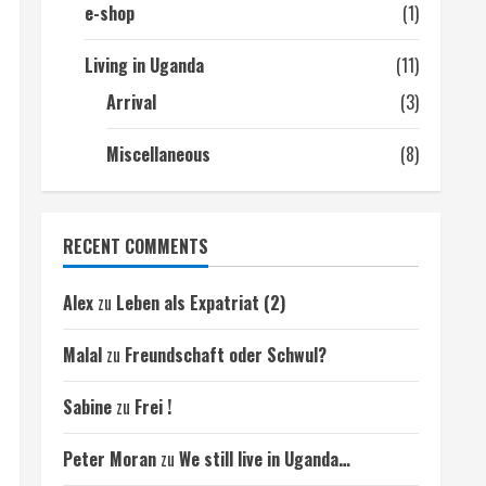
e-shop
(1)
Living in Uganda
(11)
Arrival
(3)
Miscellaneous
(8)
RECENT COMMENTS
Alex
zu
Leben als Expatriat (2)
Malal
zu
Freundschaft oder Schwul?
Sabine
zu
Frei !
Peter Moran
zu
We still live in Uganda…