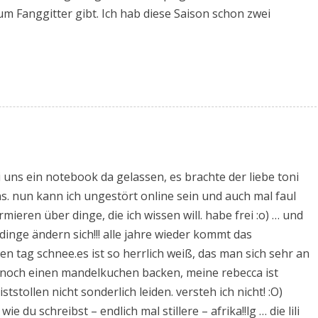
um Fanggitter gibt. Ich hab diese Saison schon zwei
 uns ein notebook da gelassen, es brachte der liebe toni
s. nun kann ich ungestört online sein und auch mal faul
mieren über dinge, die ich wissen will. habe frei :o) … und
 dinge ändern sich!!! alle jahre wieder kommt das
n tag schnee.es ist so herrlich weiß, das man sich sehr an
t noch einen mandelkuchen backen, meine rebecca ist
stollen nicht sonderlich leiden. versteh ich nicht! :O)
ie du schreibst – endlich mal stillere – afrika!!lg … die lili