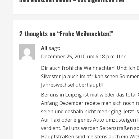
o
n
t
2 thoughts on “
Frohe Weihnachten!
”
i
Ali
sagt:
n
Dezember 25, 2010 um 6:18 p.m. Uhr
u
Dir auch fröhliche Weihnachten! Und: Ich 
Silvester ja auch im afrikanischen Somme
e
Jahreswechsel überhaupt!!!
R
Bei uns in Leipzig ist mal wieder das to
Anfang Dezember redete man sich noch ra
e
seien und deshalb nicht mehr ging. Jetz
a
Auf Taxi oder eigenes Auto umzusteigen 
verdient. Bei uns werden Seitenstraßen s
d
Hauptstraßen sind meistens auch ein Witz.