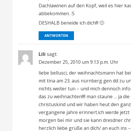
i
Dachlawinen auf den Kopf, weil es hier ka
abbekommen. :S
n
DESHALB beneide ich dich!!! 🙂
g
ANTWORTEN
Lili
sagt:
Dezember 25, 2010 um 9:13 p.m. Uhr
liebe bellusci, der weihnachtsmann hat bei
mit tina am 23. aus nürnberg gen dd zu un
nichts weiter tun – und mich dennoch infor
das zu weihnachten!!!! man staune … ja die
christuskind und wir haben heut den ganze
vergangene jahre erinnert.ich werde jetz
morgen bei mir und sie kann dresdner christ
herzlich liebe grüße an dich/ an euch ins – w